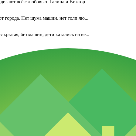
 делают всё с любовью. Галина и Виктор...
от города. Нет шума машин, нет толп лю...
акрытая, без машин, дети катались на ве...