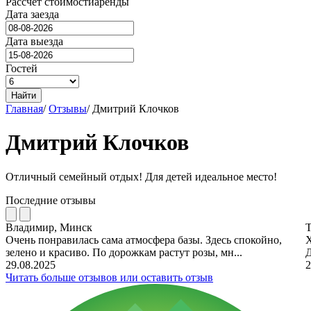
Рассчёт стоимости
аренды
Дата заезда
Дата выезда
Гостей
Найти
Главная
/
Отзывы
/
Дмитрий Клочков
Дмитрий Клочков
Отличный семейный отдых! Для детей идеальное место!
Последние отзывы
Владимир, Минск
Т
Очень понравилась сама атмосфера базы. Здесь спокойно,
Х
зелено и красиво. По дорожкам растут розы, мн...
Д
29.08.2025
2
Читать больше отзывов или оставить отзыв