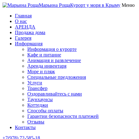
Марьина Роща
Курорт у моря в Крыму
Меню
Главная
О нас
АРЕНДА
Продажа дома
Галерея
Информация
Информация о курорте
Кафе и питание
Анимация и развлечение
Аренда инвентаря
Море и пляж
Специальные предложения
Услуги
Трансфер
Оздоравливайтесь с нами
Таунхаунсы
Коттеджи
Способы оплаты
Гарантии безопасности платежей
Отзывы
Контакты
+7(978) 72-585-18