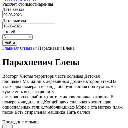
Рассчёт стоимости
аренды
Дата заезда
Дата выезда
Гостей
Найти
Главная
/
Отзывы
/
Парахневич Елена
Парахневич Елена
Восторг!Чистая территория,есть большая Детская
площадка.Мы жили в деревянном домике,второй этаж.На
этаже два номера и веранда оборудованная под кухню.На
кухне есть все,кастрюли 3
шт,сковородка,чайник,плита,микроволновка,раковина.В
номере:холодильник,Кондей,двух спальная кровать,две
односпальных,телик,тумбочки,шкаф.Море в ста метрах,пляж
песок.Есть стиральная машинка!Пять баллов
Последние отзывы